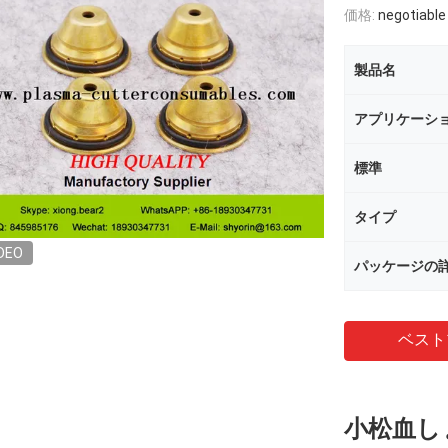
価格:
negotiable
製品名
アプリケーシ
標準
タイプ
DEO
パッケージの
ベスト
小松血し