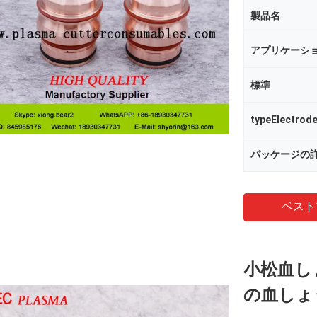
製品名
アプリケーシ
標準
typeElectrod
パッケージの
ベスト
小松血しょ
の血しょ