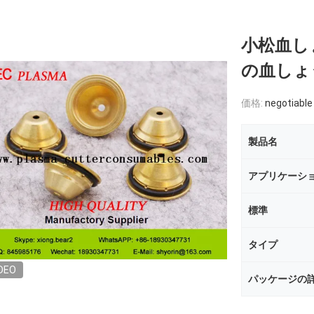
小松血し
の血しょう
価格:
negotiable
製品名
アプリケーシ
標準
タイプ
DEO
パッケージの