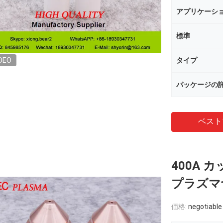
アプリケーシ
標準
DEO
タイプ
パッケージの
ベスト
400A カ
プラズマ
価格:
negotiable