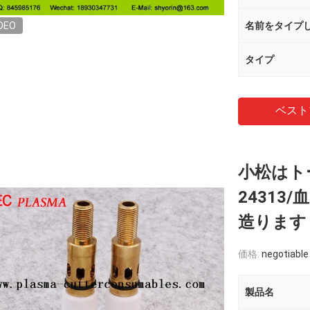
DEO
名前をタイプ
タイプ
ベスト
小松はトー
2431
造ります
価格:
negotiable
製品名