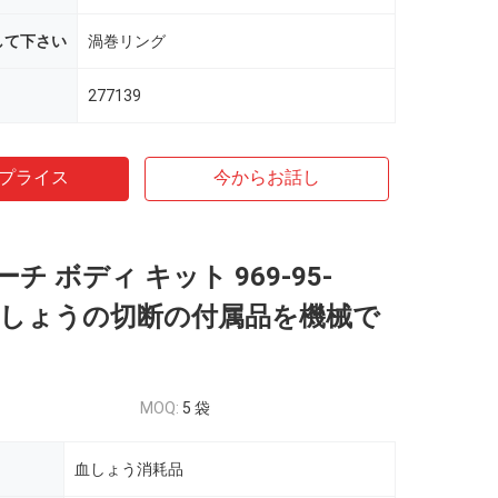
して下さい
渦巻リング
277139
プライス
今からお話し
チ ボディ キット 969-95-
3/血しょうの切断の付属品を機械で
MOQ:
5 袋
血しょう消耗品