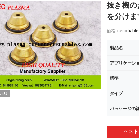
抜き機のた
を分けま
価格:
negotiable
製品名
アプリケーシ
標準
DEO
タイプ
パッケージの
ベスト