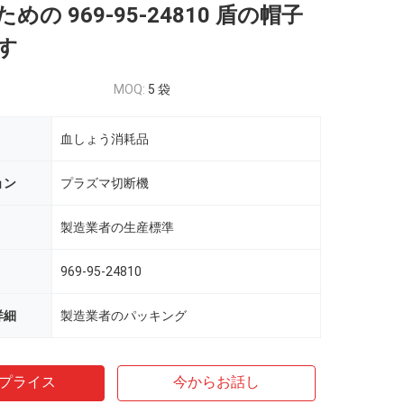
めの 969-95-24810 盾の帽子
す
MOQ:
5 袋
血しょう消耗品
ョン
プラズマ切断機
製造業者の生産標準
969-95-24810
詳細
製造業者のパッキング
プライス
今からお話し