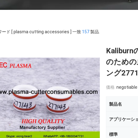
ド [ plasma cutting accessories ] 一致
157
製品.
Kalib
のための
ング2771
価格:
negotiable
製品名
アプリケーシ
標準