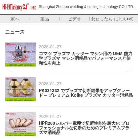
Shanghai Zhoubo welding & cutting technology CO.,LTD.
家へ
製品
ビデオ
わたしたち に つい て
>>
ニュース
2026-01-27
コマツ プラズマ カッター マシン用の OEM 熱力
学プラズマ マシン消耗品でパフォーマンスと信
頼性を向上
2026-01-27
PK031332 でプラズマ切断結果をアップグレー
ド – プレミアム Koike プラズマ カッター消耗品
2026-01-27
HPR260シルバー電極で切断性能を最大化 プロ
フェッショナルな切断のためのプレミアムプラ
ズマ消耗品