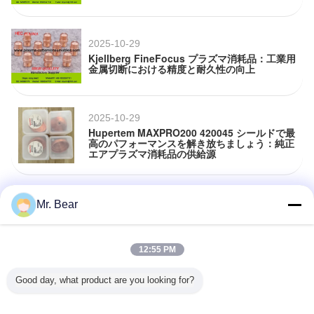
2025-10-29
Kjellberg FineFocus プラズマ消耗品：工業用
金属切断における精度と耐久性の向上
2025-10-29
Hupertem MAXPRO200 420045 シールドで最
高のパフォーマンスを解き放ちましょう：純正
エアプラズマ消耗品の供給源
2025-07-25
Mr. Bear
精度: プラズマ トーチ 消費材 の 現代の 金属 切
削 の 重要な 役割
12:55 PM
Good day, what product are you looking for?
2025-07-25
プラズマ 切断 性能 の 最適化:高品質 の 消費 材
料 の 重要な 役割