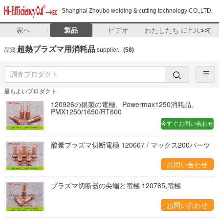
Shanghai Zhoubo welding & cutting technology CO.,LTD.
家へ
製品
ビデオ
わたしたち に つい て
>>
超熱プラズマ用消耗品
品質
supplier.
(58)
最もよいプロダクト
120926の銀製の電極、Powermax1250消耗品、
PMX1250/1650/RT600
今すぐお問い合わせ
酸素プラズマ切断電極 120667 / マックス200パーツ
お問い合わせ
プラズマ切断器の尖端と電極 120785,電極
お問い合わせ