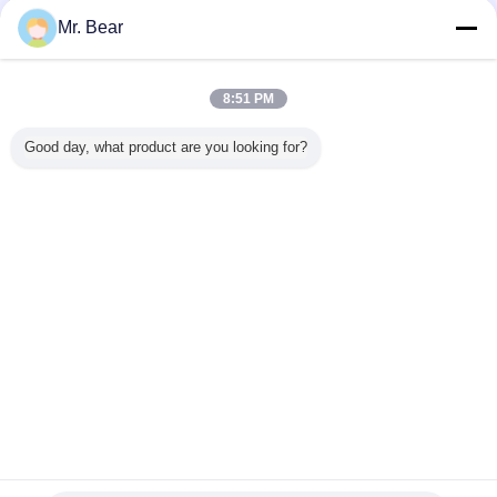
お問い合わせ
Mr. Bear
HSD130 プラズマ切断機用プラズマタッチ用品
8:51 PM
お問い合わせ
Good day, what product are you looking for?
1 / 6
言語を変えて下さい
Japanese
ホーム
|
わたしたち に つい て
|
連絡 ください
|
地図
|
Privacy Policy
デスクトップの眺め
Copyright © 2016 - 2026 Shanghai Zhoubo welding & cutting technology
CO.,LTD..
All rights reserved.