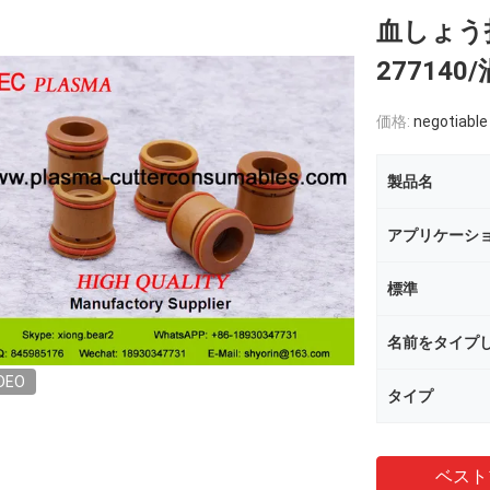
血しょう
277140
価格:
negotiable
製品名
アプリケーシ
標準
名前をタイプ
DEO
タイプ
ベスト