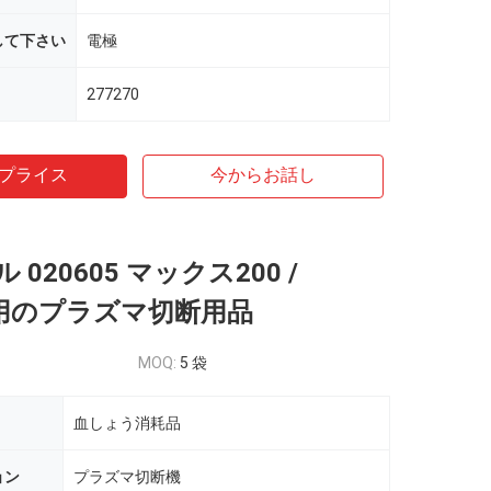
して下さい
電極
277270
プライス
今からお話し
020605 マックス200 /
00用のプラズマ切断用品
MOQ:
5 袋
血しょう消耗品
ョン
プラズマ切断機