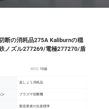
断の消耗品275A Kaliburnの穏
ノズル277269/電極277270/盾
MOQ:
10個
血しょう消耗品
ョン
プラズマ切断機
製造業者の生産標準