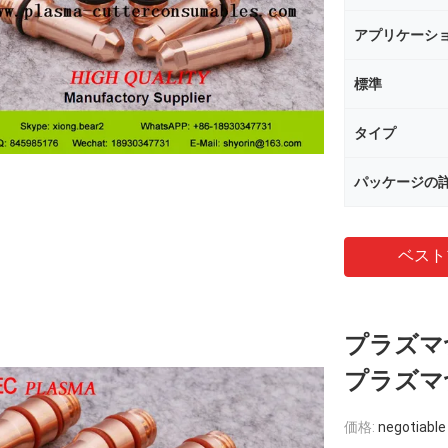
アプリケーシ
標準
タイプ
パッケージの
ベスト
プラズマ切
プラズマ
価格:
negotiable