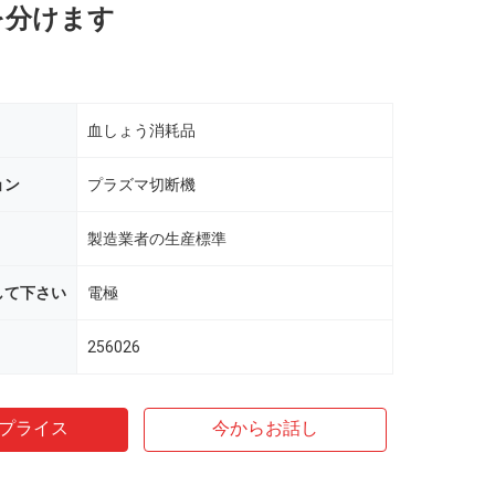
9を分けます
血しょう消耗品
ョン
プラズマ切断機
製造業者の生産標準
して下さい
電極
256026
プライス
今からお話し