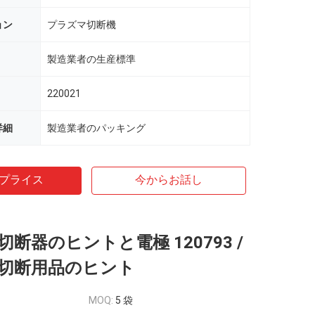
ョン
プラズマ切断機
製造業者の生産標準
220021
詳細
製造業者のパッキング
プライス
今からお話し
断器のヒントと電極 120793 /
切断用品のヒント
MOQ:
5 袋