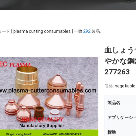
ド [ plasma cutting consumables ] 一致
292
製品.
血しょう切
やかな鋼鉄
277263
価格:
negotiable
製品名
アプリケーシ
標準