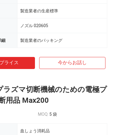
製造業者の生産標準
ノズル 020605
詳細
製造業者のパッキング
プライス
今からお話し
21 プラズマ切断機械のための電極プ
用品 Max200
MOQ:
5 袋
血しょう消耗品