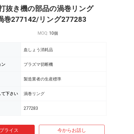
打抜き機の部品の渦巻リング
/渦巻277142/リング277283
MOQ:
10個
血しょう消耗品
ョン
プラズマ切断機
製造業者の生産標準
して下さい
渦巻リング
277283
プライス
今からお話し