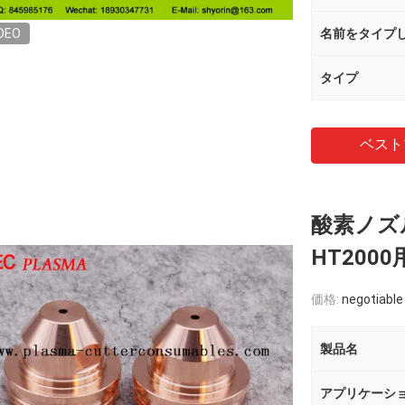
DEO
名前をタイプ
タイプ
ベスト
酸素ノズル 
HT20
価格:
negotiable
製品名
アプリケーシ