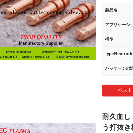
製品名
アプリケーシ
標準
typeElectrod
パッケージの
ベスト
耐久血し
う打抜き