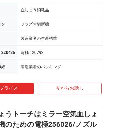
血しょう消耗品
ョン
プラズマ切断機
製造業者の生産標準
e 220435
電極 120793
詳細
製造業者のパッキング
プライス
今からお話し
ょうトーチはミラー空気血しょ
機のための電極256026/ノズル