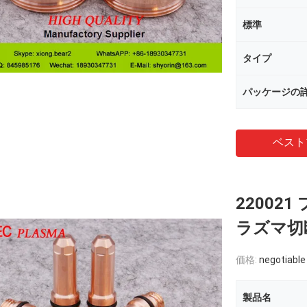
標準
タイプ
パッケージの
ベスト
2200
ラズマ切断
価格:
negotiable
製品名